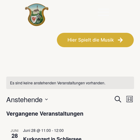
Hier Spielt die Musik
Es sind keine anstehenden Veranstaltungen vorhanden.
Veran
Ve
Anstehende
Suche
Liste
Datum
An
Such
wählen.
Vergangene Veranstaltungen
Na
und
Juni 28 @ 11:00
-
12:00
JUNI
Ansic
28
Kurkonzert in Schliersee