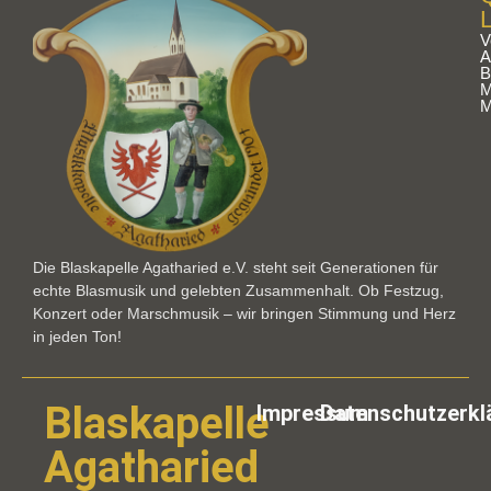
V
A
B
M
M
Die Blaskapelle Agatharied e.V. steht seit Generationen für
echte Blasmusik und gelebten Zusammenhalt. Ob Festzug,
Konzert oder Marschmusik – wir bringen Stimmung und Herz
in jeden Ton!
Blaskapelle
Impressum
Datenschutzerkl
Agatharied